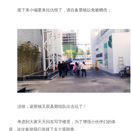
接下来小编要来拉仇恨了，请自备墨镜以免被晒伤：
没错，诺斯顿又双叒叕组队出去玩了！
考虑到大家天天闷在写字楼里，为了增强小伙伴们的体
质，这次春游我们选择了去十渡踏青。