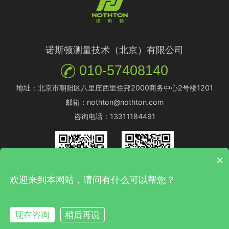
诺斯顿测量技术（北京）有限公司
010-57408140
地址：北京市朝阳区八里庄西里住邦2000商务中心2号楼1201
邮箱：nothton@nothton.com
咨询电话：13311184491
×
欢迎来到本网站，请问有什么可以帮您？
微信公众号
微信客服
现在咨询
稍后再说
Copyright©2016-2026 诺斯顿测量技术(北京)有限公司 All Rights
Reserved.
京ICP备14054078号