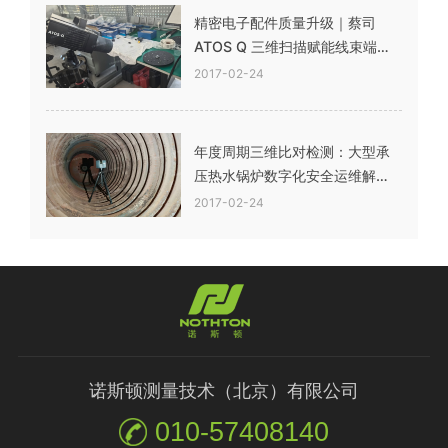
精密电子配件质量升级｜蔡司
ATOS Q 三维扫描赋能线束端子
全尺寸数字化检测
2017-02-24
年度周期三维比对检测：大型承
压热水锅炉数字化安全运维解决
方案
2017-02-24
诺斯顿测量技术（北京）有限公司
010-57408140