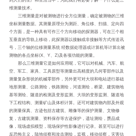
维测量技术。
三维测量是对被测物进行全方位测量，确定被测物的三维
坐标测量数据。其测量原理分为测距、角位移、扫描、定向四
个方面，是一种具有可作三个方向移动的探测器，可在三个相
互垂直的导轨上移动，此探测器以接触或非接触等方式传送讯
号，三个轴的位移测量系统 经数据处理器或计算机等计算出被
测物的各点坐标(X、Y、Z)及各项功能的测量。
那么三维测量它是如何应用呢，它可以对机械、汽车、航
空、军工、家具、工具原型等测量出高精度的几何零部件以及
测量复杂形状的机械零部件，另外更可对大坝和电站进行基础
地形测量、公路测绘，铁路测绘，河道测绘，桥梁、建筑物地
基等测绘、隧道的检测及变形监测、大坝的变形监测、隧道地
下工程结构、测量矿山及体积计算。还可对建筑物内部及外观
的测量保真、古迹包括古建筑、雕像等的保护测量、文物修
复，古建筑测量、资料保存等古迹保护，遗址测绘，赝品成
像，现场虚拟模型，现场保护性影像进行记录。甚至可以进行
反恐怖主义，陆地侦察和攻击测绘，监视，移动侦察，灾害估