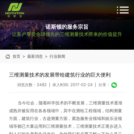
诺斯顿的服务宗旨
让客户享受全球领先的三维测量技术带来的价值提升
>
>
首页
最新消息
行业新闻
三维测量技术的发展带给建筑行业的巨大便利
浏览次数：3482
录入时间: 2017-02-24
分享：
|
|
当今社会，随着科学技术的不断发展，三维测量技术逐渐
成熟并被应用在各各领域中，其中在测绘工程领域，结构测量
方面，建筑行业，古迹测量方面，紧急服务业领域和娱乐业领
域等都已大量运用到三维测量技术，三维测量技术正逐步进入
到人们的生产和生活当中，为此我们有必要了解一下什么是三