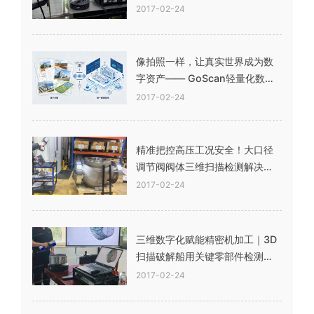
2017-02-24
像拍照一样，让真实世界成为数
字资产—— GoScan轻量化数字
资产平台
2017-02-24
精准把控高压工况安全！大口径
调节阀阀体三维扫描检测解决方
案
2017-02-24
三维数字化赋能精密机加工｜3D
扫描破解船用关键零部件检测难
题
2017-02-24