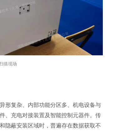
扫描现场
异形复杂、内部功能分区多、机电设备与
件、充电对接装置及智能控制元器件。传
和隐蔽安装区域时，普遍存在数据获取不