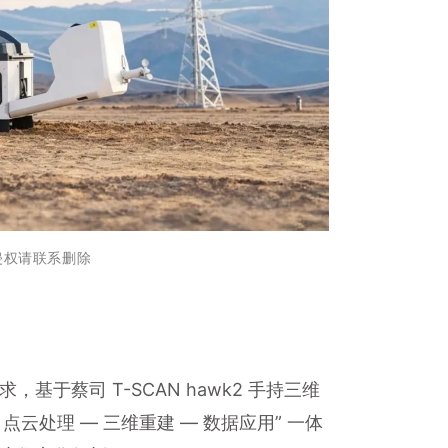
侵权请联系删除
于蔡司 T-SCAN hawk2 手持三维
点云处理 — 三维重建 — 数据应用” 一体