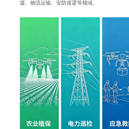
援、物流运输、安防巡逻等领域。