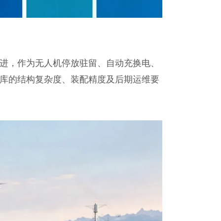
进，作为无人机停放驻留、自动充换电、
库的结构复杂度、装配精度及后期运维要