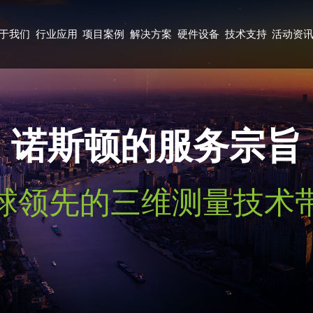
于我们
行业应用
项目案例
解决方案
硬件设备
技术支持
活动资
诺斯顿的服务宗旨
球领先的三维测量技术