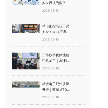
实世界成为数字资
产—— GoScan轻
2026-05-18
量化数字资产平台
精准把控高压工况
安全！大口径调节
阀阀体三维扫描检
2026-05-18
测解决方案
三维数字化赋能精
密机加工｜3D扫描
破解船用关键零部
2026-05-18
件检测难题
精密电子配件质量
升级｜蔡司 ATOS
Q 三维扫描赋能线
2026-05-18
束端子全尺寸数字
化检测