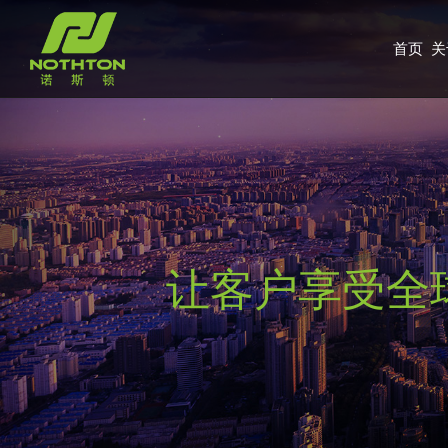
首页
关
让客户享受全