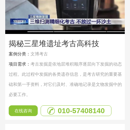
揭秘三星堆遗址考古高科技
案例分类：
文博考古
项目需求：
考古发掘是依地层堆积顺序逐层向下发掘的动态
过程。此过程中发掘的各类遗存信息，是考古研究的重要基
础和第一手资料，对它们及时、准确地记录是文物发掘中的
必要工作。
010-57408140
在线咨询