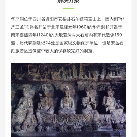
解决方案
华严洞位于四川省资阳市安岳县石羊镇箱盖山上，因内刻“华
严三圣”而得名开凿于北宋建隆元年(960)的华严洞和开凿于
南宋嘉熙四年(1240)的大般若洞两大石窟内有宋代造像159
躯，历代碑刻题记24处是国家级文物保护单位，也是安岳石
刻旅游区造像窟中较大的保存较完好的洞窟。