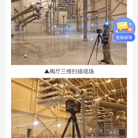
▲阀厅三维扫描现场