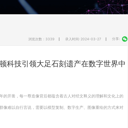
分享:
浏览次数：3339
录入时间: 2024-03-27
顿科技引领大足石刻遗产在数字世界中
年的开凿，每一尊造像背后都蕴含着古人对经文释义的理解和文化上的
群像难以自行言说，需要以模型复制、数字生产、图像重绘的方式来对