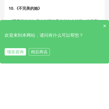
×
欢迎来到本网站，请问有什么可以帮您？
影视角色三维扫描模型
现在咨询
稍后再说
为了获取逼真而细致的人物模型，诺斯顿技术团队采
用手持式三维扫描仪对人体进行扫描。通过逆向过程
软件进行后期的数据修补和局部细化，进而获得高度
逼真的三维模型。
影视场景截图