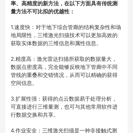
率、高精度的新方法，在以下方面具有传统测
量方法不可比拟的优越性：
1.速度快：对于地下综合管廊的结构复杂性和场
地局限性，三维激光扫描技术可以更加高效的
获取实体数据的三维信息和属性信息。
2.精度高：激光雷达扫描所获取的数据量大，
数据点密度高，完全能够反映地下管廊中不同
管线的重叠和交错情况，从而可以精确的获得
空间信息。
3.扩展性强：获得的点云数据易于处理分析，
可直接进行三维量测，也可与其他常用软件进
行数据交换和共享。
4.作业安全：三维激光扫描是一种非接触式测