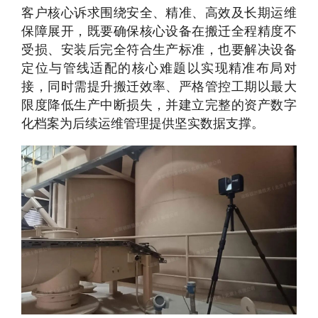
客户核心诉求围绕安全、精准、高效及长期运维
保障展开，既要确保核心设备在搬迁全程精度不
受损、安装后完全符合生产标准，也要解决设备
定位与管线适配的核心难题以实现精准布局对
接，同时需提升搬迁效率、严格管控工期以最大
限度降低生产中断损失，并建立完整的资产数字
化档案为后续运维管理提供坚实数据支撑。