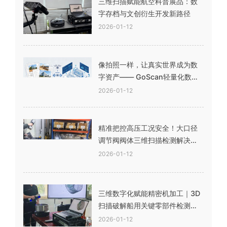
三维扫描赋能航空科普展品：数
字存档与文创衍生开发新路径
2026-01-12
像拍照一样，让真实世界成为数
字资产—— GoScan轻量化数字
资产平台
2026-01-12
精准把控高压工况安全！大口径
调节阀阀体三维扫描检测解决方
案
2026-01-12
三维数字化赋能精密机加工｜3D
扫描破解船用关键零部件检测难
题
2026-01-12