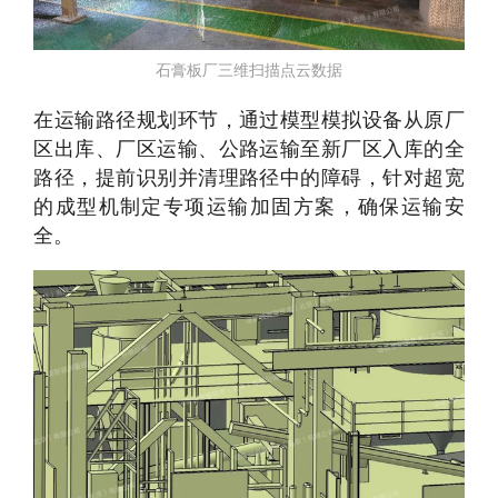
石膏板厂三维扫描点云数据
在运输路径规划环节，通过模型模拟设备从原厂
区出库、厂区运输、公路运输至新厂区入库的全
路径，提前识别并清理路径中的障碍，针对超宽
的成型机制定专项运输加固方案，确保运输安
全。