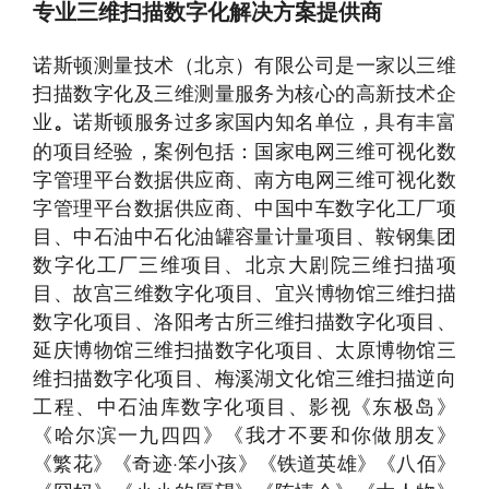
专业三维扫描数字化解决方案提供商
诺斯顿测量技术（北京）有限公司是一家以三维
扫描数字化及三维测量服务为核心的高新技术企
业
诺斯顿服务过多家国内知名单位，具有丰富
。
的项目经验，案例包括：国家电网三维可视化数
字管理平台数据供应商、南方电网三维可视化数
字管理平台数据供应商、中国中车数字化工厂项
目、中石油中石化油罐容量计量项目、鞍钢集团
数字化工厂三维项目、北京大剧院三维扫描项
目、故宫三维数字化项目、宜兴博物馆三维扫描
数字化项目、洛阳考古所三维扫描数字化项目、
延庆博物馆三维扫描数字化项目、太原博物馆三
维扫描数字化项目、梅溪湖文化馆三维扫描逆向
工程、中石油库数字化项目、影视《东极岛》
《哈尔滨一九四四》《我才不要和你做朋友》
《繁花》《奇迹·笨小孩》《铁道英雄》《八佰》