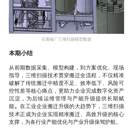
石膏板厂三维扫描模型数据
本期小结
从前期数据采集、模型构建，到方案优化、现场
指导，三维扫描技术贯穿搬迁全流程，不仅精准
破解了传统搬迁中精度不足、效率低下、风险可
控性差等核心痛点，更助力企业完成数字化资产
沉淀，为后续运维管理与产能升级提供长期赋
能
在工业企业搬迁升级的大趋势下，三维扫描
。
技术正成为企业实现精准搬迁、高效升级的核心
支撑，为各行业产能优化与产业升级保驾护航。