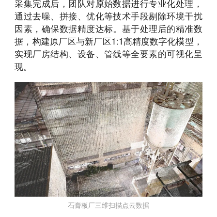
采集完成后，团队对原始数据进行专业化处理，
通过去噪、拼接、优化等技术手段剔除环境干扰
因素，确保数据精度达标。基于处理后的精准数
据，构建原厂区与新厂区1:1高精度数字化模型，
实现厂房结构、设备、管线等全要素的可视化呈
现。
石膏板厂三维扫描点云数据