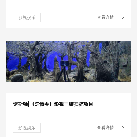
查看详情
影视娱乐
诺斯顿|《陈情令》影视三维扫描项目
查看详情
影视娱乐