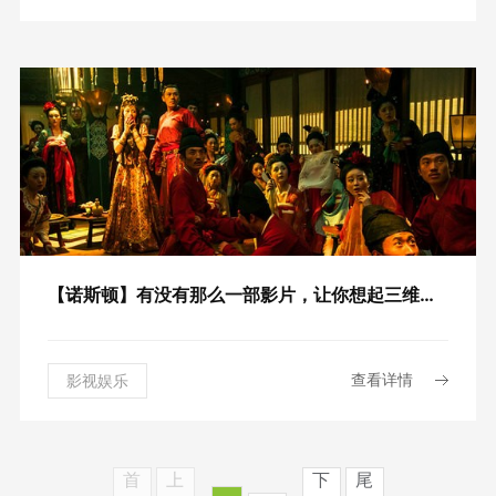
【诺斯顿】有没有那么一部影片，让你想起三维扫描？
查看详情
影视娱乐