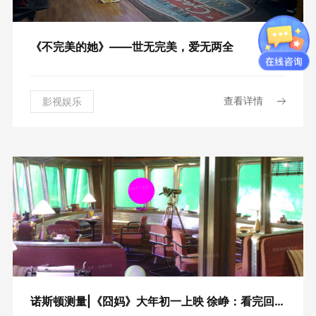
《不完美的她》——世无完美，爱无两全
查看详情
影视娱乐
诺斯顿测量|《囧妈》大年初一上映 徐峥：看完回去抱抱妈妈吧