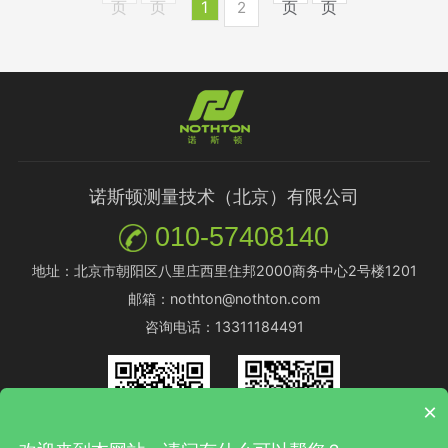
1
2
诺斯顿测量技术（北京）有限公司
010-57408140
地址：北京市朝阳区八里庄西里住邦2000商务中心2号楼1201
邮箱：nothton@nothton.com
咨询电话：13311184491
×