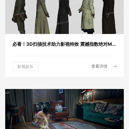
必看！3D扫描技术助力影视特效 震撼指数绝对Max
查看详情
影视娱乐