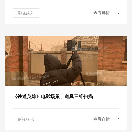
查看详情
影视娱乐
《铁道英雄》电影场景、道具三维扫描
查看详情
影视娱乐